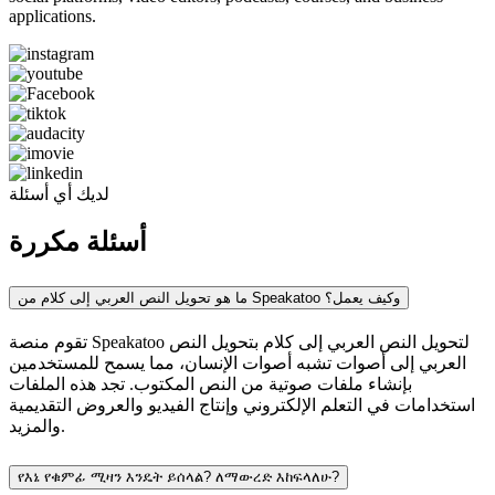
applications.
لديك أي أسئلة
أسئلة مكررة
ما هو تحويل النص العربي إلى كلام من Speakatoo وكيف يعمل؟
تقوم منصة Speakatoo لتحويل النص العربي إلى كلام بتحويل النص
العربي إلى أصوات تشبه أصوات الإنسان، مما يسمح للمستخدمين
بإنشاء ملفات صوتية من النص المكتوب. تجد هذه الملفات
استخدامات في التعلم الإلكتروني وإنتاج الفيديو والعروض التقديمية
والمزيد.
የእኔ የቁምፊ ሚዛን እንዴት ይሰላል? ለማውረድ እከፍላለሁ?