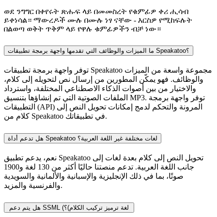
ወደ ንግግር በቀየሩት ጽሑፍ ላይ በመመስረት የቁምፊዎ ቀሪ ሒሳብ
ይቀነሳል። ማውረዶች ሙሉ በሙሉ ነፃ ናቸው - እርስዎ የሚከፍሉት
በልወጣ ወቅት ጥቅም ላይ የዋሉ ቁምፊዎችን ብቻ ነው።
ما الميزات والوظائف التي تقدمها واجهة برمجة تطبيقات Speakatoo؟
توفر واجهة برمجة تطبيقات Speakatoo مجموعة واسعة من الميزات
والوظائف. فهو يمكّن المطورين من إرسال نص لتحويله إلى كلام،
والاختيار من بين أصوات الذكاء الاصطناعي المختلفة، واسترداد
الملفات الصوتية التي تم إنشاؤها بتنسيق MP3. توفر واجهة برمجة
التطبيقات (API) المرونة والتحكم لدمج إمكانات تحويل النص إلى
كلام من Speakatoo في تطبيقاتك.
هل تدعم أداة Speakatoo لغات مختلفة غير اللغة العربية؟
نعم، يدعم تطبيق Speakatoo تحويل النص إلى كلام بعدة لغات إلى
جانب اللغة العربية. تدعم منصتنا حاليًا أكثر من 130 لغة و1900
صوتًا، بما في ذلك الإنجليزية والإسبانية والألمانية والسويدية
والفرنسية والمزيد.
هل يتم دعم SSML (لغة ترميز تركيب الكلام)؟