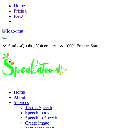
Home
Pricing
FAQ
💡 Studio-Quality Voiceovers 🔥 100% Free to Start
Home
About
Services
Text to Speech
Speech to text
Speech to Speech
Create Image