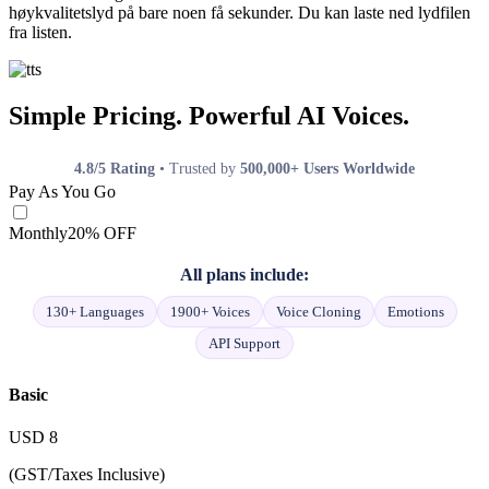
høykvalitetslyd på bare noen få sekunder. Du kan laste ned lydfilen
fra listen.
Simple Pricing. Powerful AI Voices.
4.8/5 Rating
• Trusted by
500,000+ Users Worldwide
Pay As You Go
Monthly
20% OFF
All plans include:
130+ Languages
1900+ Voices
Voice Cloning
Emotions
API Support
Basic
USD
8
(GST/Taxes Inclusive)