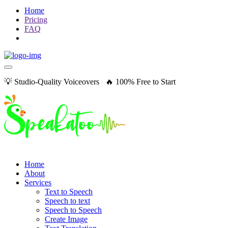
Home
Pricing
FAQ
💡 Studio-Quality Voiceovers 🔥 100% Free to Start
Home
About
Services
Text to Speech
Speech to text
Speech to Speech
Create Image