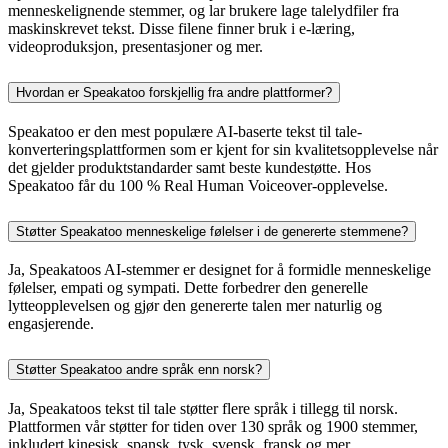
menneskelignende stemmer, og lar brukere lage talelydfiler fra
maskinskrevet tekst. Disse filene finner bruk i e-læring,
videoproduksjon, presentasjoner og mer.
Hvordan er Speakatoo forskjellig fra andre plattformer?
Speakatoo er den mest populære AI-baserte tekst til tale-
konverteringsplattformen som er kjent for sin kvalitetsopplevelse når
det gjelder produktstandarder samt beste kundestøtte. Hos
Speakatoo får du 100 % Real Human Voiceover-opplevelse.
Støtter Speakatoo menneskelige følelser i de genererte stemmene?
Ja, Speakatoos AI-stemmer er designet for å formidle menneskelige
følelser, empati og sympati. Dette forbedrer den generelle
lytteopplevelsen og gjør den genererte talen mer naturlig og
engasjerende.
Støtter Speakatoo andre språk enn norsk?
Ja, Speakatoos tekst til tale støtter flere språk i tillegg til norsk.
Plattformen vår støtter for tiden over 130 språk og 1900 stemmer,
inkludert kinesisk, spansk, tysk, svensk, fransk og mer.