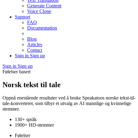
Text Translation
Generate Content
Voice Clone
Support
FAQ
Documentation
Blog
Articles
Contact
Sign in
Sign up
Sign in
Sign up
Følelser basert
Norsk tekst til tale
Oppnå enestående resultater ved å bruke Speakatoos norske tekst-til-
tale-konverterer, som tilbyr et utvalg av AI mannlige og kvinnelige
stemmer.
130+ språk
1900+ HD-stemmer
Følelser