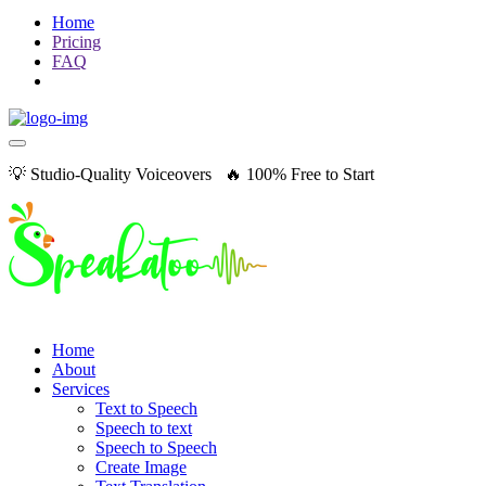
Home
Pricing
FAQ
💡 Studio-Quality Voiceovers 🔥 100% Free to Start
Home
About
Services
Text to Speech
Speech to text
Speech to Speech
Create Image