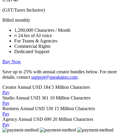
(GST/Taxes Inclusive)
Billed monthly
1,200,000 Characters / Month
≈ 24 hrs of AI voice
For Teams & Agencies
Commercial Rights
Dedicated Support
Buy Now
Save up to
25%
with annual creator bundles below. For more
details, contact
support@speakatoo.com
.
Creator Annual
USD 184
5 Million Characters
Pay
Studio Annual
USD 361
10 Million Characters
Pay
Business Annual
USD 530
15 Million Characters
Pay
Agency Annual
USD 699
20 Million Characters
Pay