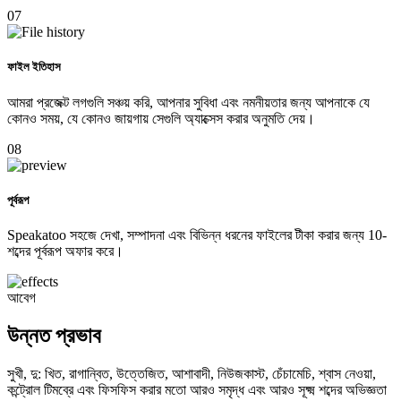
07
ফাইল ইতিহাস
আমরা প্রজেক্ট লগগুলি সঞ্চয় করি, আপনার সুবিধা এবং নমনীয়তার জন্য আপনাকে যে
কোনও সময়, যে কোনও জায়গায় সেগুলি অ্যাক্সেস করার অনুমতি দেয়।
08
পূর্বরূপ
Speakatoo সহজে দেখা, সম্পাদনা এবং বিভিন্ন ধরনের ফাইলের টীকা করার জন্য 10-
শব্দের পূর্বরূপ অফার করে।
আবেগ
উন্নত প্রভাব
সুখী, দু: খিত, রাগান্বিত, উত্তেজিত, আশাবাদী, নিউজকাস্ট, চেঁচামেচি, শ্বাস নেওয়া,
কন্ট্রোল টিমব্রে এবং ফিসফিস করার মতো আরও সমৃদ্ধ এবং আরও সূক্ষ্ম শব্দের অভিজ্ঞতা