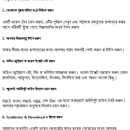
2. যেকোনো পুরুষ/মহিলা কণ্ঠ নির্বাচন করুন
একটি ভয়েস টোন চয়ন করুন, এটির পূর্বরূপ দেখুন এবং পাঠ্যকে বক্তৃতায় রূপান্তর করার
আগে সঠিকটি খুঁজে পেতে বিকল্পগুলির মধ্যে টগল করুন৷
3. আপনার বিষয়বস্তু টাইপ করুন
অক্ষর সীমার মধ্যে রূপান্তরের জন্য আপনার পাঠ্য সামগ্রী পেস্ট করুন বা টাইপ করুন।
4. অডিও কন্ট্রোল বা ভয়েস ইফেক্ট সেট করুন
অডিও কন্ট্রোলে রেট, পিচ বা ভলিউম সামঞ্জস্য করুন। ভয়েস ইফেক্ট প্রয়োগ করুন যেমন
রাগান্বিত, প্রফুল্ল, উত্তেজিত, চিৎকার, ফিসফিস করা এবং আরও অনেক কিছু।
5. পছন্দসই আউটপুট ফাইল বিন্যাস চয়ন করুন
mp3, wav, mp4, ogg, এবং flac এর মতো ফরম্যাটে আউটপুট ফাইল তৈরি করুন।
আপনার প্রয়োজন অনুসারে বিন্যাস চয়ন করুন।
6. Synthesize & Download এ ক্লিক করুন
আমাদের অনলাইন এআই ভয়েস জেনারেটর মাত্র কয়েক সেকেন্ডের মধ্যে আপনার