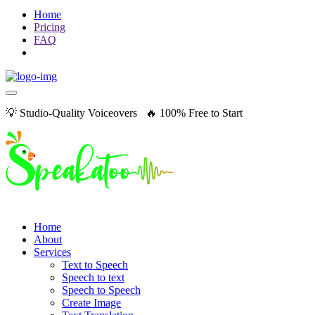
Home
Pricing
FAQ
💡 Studio-Quality Voiceovers 🔥 100% Free to Start
Home
About
Services
Text to Speech
Speech to text
Speech to Speech
Create Image