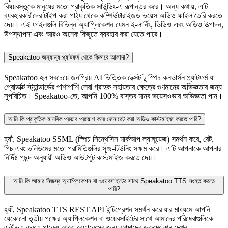
বিষয়বস্তুকে মানুষের মতো প্রাকৃতিক সাউন্ডিং-এ রূপান্তর করে। অন্য কথায়, এটি
ব্যবহারকারীদের টাইপ করা পাঠ্য থেকে কম্পিউটারাইজড ভয়েস অডিও ফাইল তৈরি করতে
দেয়। এই ফাইলগুলি বিভিন্ন অ্যাপ্লিকেশন যেমন ই-লার্নিং, ভিডিও এবং অডিও উত্পাদন,
উপস্থাপনা এবং আরও অনেক কিছুতে ব্যবহার করা যেতে পারে।
Speakatoo অন্যান্য প্ল্যাটফর্ম থেকে কিভাবে আলাদা?
Speakatoo হল সবচেয়ে জনপ্রিয় AI ভিত্তিক টেক্সট টু স্পিচ কনভার্সন প্ল্যাটফর্ম যা
প্রোডাক্ট স্ট্যান্ডার্ডের পাশাপাশি সেরা গ্রাহক সহায়তার ক্ষেত্রে গুণমানের অভিজ্ঞতার জন্য
সুপরিচিত। Speakatoo-তে, আপনি 100% বাস্তব মানব ভয়েসওভার অভিজ্ঞতা পান।
আমি কি প্রাকৃতিক মানবিক প্রভাব প্রয়োগ করে জেনারেট করা অডিও কাস্টমাইজ করতে পারি?
হ্যাঁ, Speakatoo SSML (স্পিচ সিন্থেসিস মার্কআপ ল্যাঙ্গুয়েজ) সমর্থন করে, রেট,
পিচ এবং ভলিউমের মতো পরামিতিগুলির সূক্ষ্ম-টিউনিং সক্ষম করে। এটি আপনাকে আপনার
নির্দিষ্ট পছন্দ অনুযায়ী অডিও আউটপুট কাস্টমাইজ করতে দেয়।
আমি কি আমার নিজস্ব অ্যাপ্লিকেশন বা ওয়েবসাইটের সাথে Speakatoo TTS সংহত করতে
পারি?
হ্যাঁ, Speakatoo TTS REST API ইন্টিগ্রেশন সমর্থন করে যার মাধ্যমে আপনি
যেকোনো তৃতীয় পক্ষের অ্যাপ্লিকেশন বা ওয়েবসাইটের সাথে আমাদের পরিষেবাগুলিকে
একীভূত করতে পারেন৷ আরো রেফারেন্সের জন্য আমাদের ডকুমেন্টেশন দেখুন.