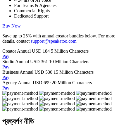
≈ 24 hrs of AI voice
For Teams & Agencies
Commercial Rights
Dedicated Support
Buy Now
Save up to
25%
with annual creator bundles below. For more
details, contact
support@speakatoo.com
.
Creator Annual
USD 184
5 Million Characters
Pay
Studio Annual
USD 361
10 Million Characters
Pay
Business Annual
USD 530
15 Million Characters
Pay
Agency Annual
USD 699
20 Million Characters
Pay
প্রত্যর্পণ নীতি