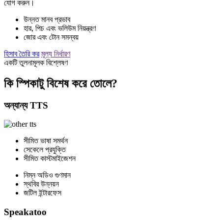
যোগ করুন।
উন্নত মানব প্রভাব
হার, পিচ এবং ভলিউম নিয়ন্ত্রণ
জোর এবং টোন সমন্বয়
হিসাব তৈরি কর
মূল্য নির্ধারণ
একটি তুলনামূলক বিশ্লেষণ
কি স্পিকাটু বিশেষ করে তোলে?
অন্যান্য TTS
সীমিত ভাষা সমর্থন
সেকেলে প্রযুক্তি
সীমিত কাস্টমাইজেশন
নিম্ন অডিও গুণমান
স্থবির উন্নয়ন
জটিল ইন্টারফেস
Speakatoo