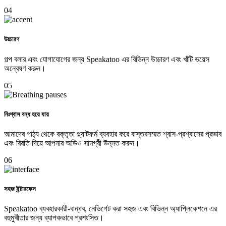
04
উচ্চারণ
গল্প বলার এবং যোগাযোগের জন্য Speakatoo এর বিভিন্ন উচ্চারণ এবং খাঁটি ভয়েস
অন্বেষণ করুন।
05
নিঃশ্বাস বন্ধ হয়ে যায়
আমাদের পাঠ্য থেকে বক্তৃতা প্ল্যাটফর্ম ব্যবহার করে বাস্তবসম্মত শ্বাস-প্রশ্বাসের প্রভাব
এবং বিরতি দিয়ে আপনার অডিও সামগ্রী উন্নত করুন।
06
সহজ ইন্টারফেস
Speakatoo ব্যবহারকারী-বান্ধব, নেভিগেট করা সহজ এবং বিভিন্ন অ্যাপ্লিকেশনে এর
বহুমুখীতার জন্য ব্যাপকভাবে প্রশংসিত।