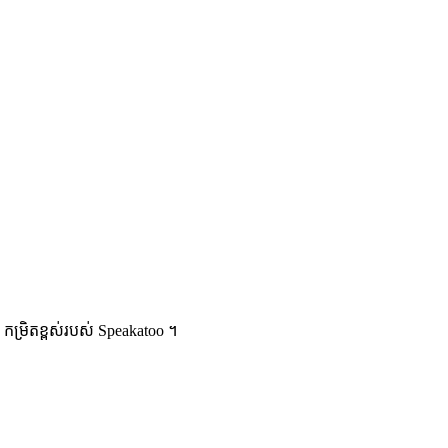
កម្រិតខ្ពស់របស់ Speakatoo ។