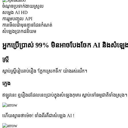
ចំណុចប្រទាក់ងាយស្រួល
សម្លេង AI HD
ការរួមបញ្ចូល API
ការមើលជាមុនគ្មានដែនកំណត់
សំឡេងប្រាកដនិយម
អ្នកប្រើប្រាស់ 99% មិនអាចបែងចែក AI និងសំឡេ
ស្ត្រី
ស្តាប់ស្ត្រីរៀបរាប់រឿង 'ក្អែកស្រេកទឹក' យ៉ាងរស់រវើក។
ក្មេង
ឥឡូវនេះ ឮរឿងដដែលនេះប្រាប់ក្នុងសំឡេងកុមារ ស្តាប់ទៅធម្មជាតិទាំងស្រុង។
ហើយស្មានថាម៉េច! ទាំង​ពីរ​គឺ​ជា​សំឡេង AI !