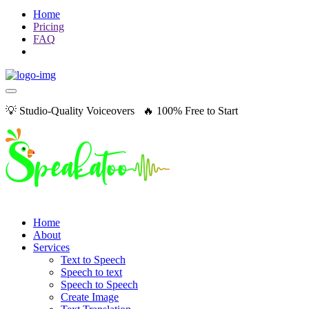
Home
Pricing
FAQ
💡 Studio-Quality Voiceovers 🔥 100% Free to Start
Home
About
Services
Text to Speech
Speech to text
Speech to Speech
Create Image