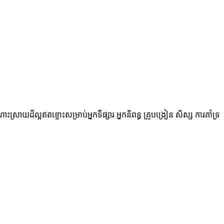
ាយដ៏ល្អឥតខ្ចោះសម្រាប់អ្នកទីផ្សារ អ្នកនិពន្ធ គ្រូបង្រៀន សិស្ស ការគាំទ្រ