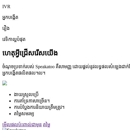
IVR
អ្នកបង្កើត
រឿង
វេទិកាល្អបំផុត
ហេតុអ្វីជ្រើសរើសយើង
ចំណុចប្រទាក់របស់ Speakatoo គឺសាមញ្ញ ដោយផ្តល់នូវលទ្ធផលសំឡេងជាក់ស្តែង ន
អ្នកបង្កើតផលិតផល។ល។
ងាយស្រួល​ប្រើ
ការគាំទ្រភាសាច្រើន។
ការបំប្លែងការនិយាយត្រឹមត្រូវ។
តម្លៃសមរម្យ
មើលផលប៉ះពាល់ជាមុន
តម្លៃ