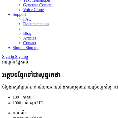
Text Translation
Generate Content
Voice Clone
Support
FAQ
Documentation
Blog
Articles
Contact
Sign in
Sign up
Sign in
Sign up
អារម្មណ៍ ផ្អែកលើ
អត្ថបទ​ខ្មែរ​ទៅ​ជា​សុន្ទរកថា
បំប្លែងអក្សរខ្មែរទៅជាការនិយាយបានយ៉ាងងាយស្រួលដោយប្រើបច្ចេកវិទ្យា AI 
130+ ភាសា
1900+ សំឡេង HD
អារម្មណ៍