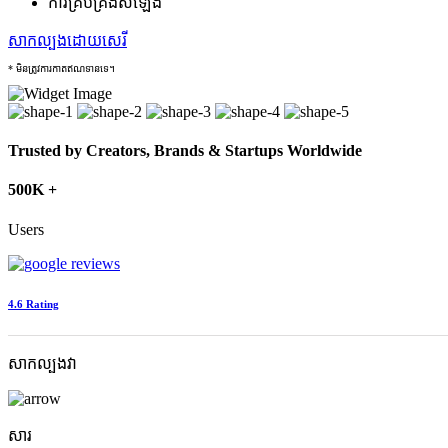
ការគ្រប់គ្រងសំឡេង
សាកល្បង​ដោយសេរី
* មិនត្រូវការកាតឥណទានទេ។
Trusted by Creators, Brands & Startups Worldwide
500K +
Users
4.6 Rating
សាកល្បង​វា
សារ