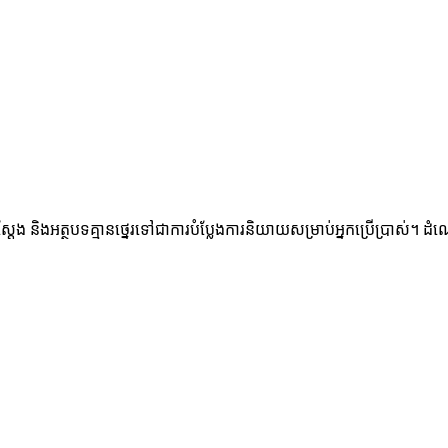
ិងអត្ថបទគ្មានថ្នេរទៅជាការបំប្លែងការនិយាយសម្រាប់អ្នកប្រើប្រាស់។ ដំណោះស្រ