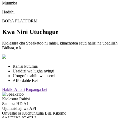
Muumba
Hadithi
BORA PLATFORM
Kwa Nini Utuchague
Kiolesura cha Speakatoo ni rahisi, kinachotoa sauti halisi na ubadi
Bidhaa, n.k.
Rahisi kutumia
Usaidizi wa lugha nyingi
Uongofu sahihi wa usemi
Affordable Bei
Hakiki Athari
Kupanga bei
Kiolesura Rahisi
Sauti za HD AI
Ujumuishaji wa API
Onyesho la Kuchungulia Bila Kikomo
SAUTI YA KWELI