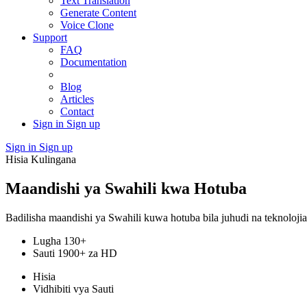
Text Translation
Generate Content
Voice Clone
Support
FAQ
Documentation
Blog
Articles
Contact
Sign in
Sign up
Sign in
Sign up
Hisia Kulingana
Maandishi ya Swahili kwa Hotuba
Badilisha maandishi ya Swahili kuwa hotuba bila juhudi na teknolojia
Lugha 130+
Sauti 1900+ za HD
Hisia
Vidhibiti vya Sauti