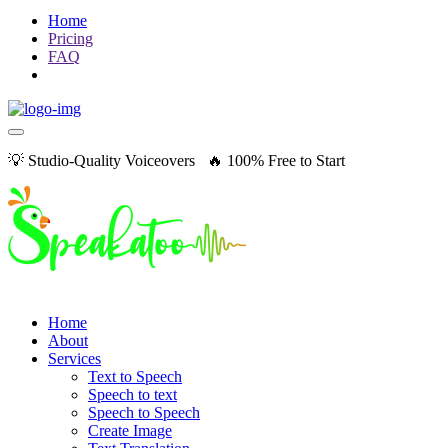
Home
Pricing
FAQ
💡 Studio-Quality Voiceovers 🔥 100% Free to Start
Home
About
Services
Text to Speech
Speech to text
Speech to Speech
Create Image